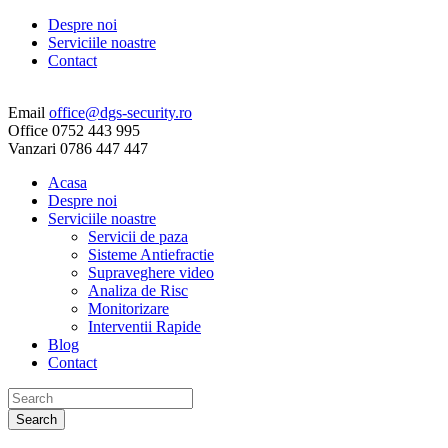
Despre noi
Serviciile noastre
Contact
Email
office@dgs-security.ro
Office
0752 443 995
Vanzari
0786 447 447
Acasa
Despre noi
Serviciile noastre
Servicii de paza
Sisteme Antiefractie
Supraveghere video
Analiza de Risc
Monitorizare
Interventii Rapide
Blog
Contact
Search