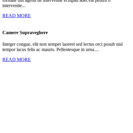
formate din agenti de interventie echipati adecvat pentru o
interventie...
READ MORE
Camere Supraveghere
Integer congue, elit non semper laoreet sed lectus orci posuh nisl
tempor lacus felis ac mauris. Pellentesque in urna....
READ MORE