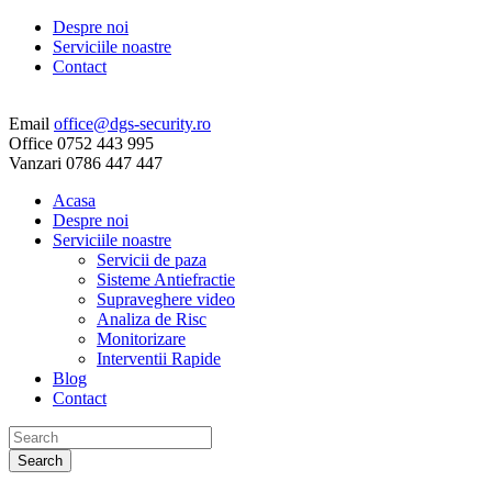
Despre noi
Serviciile noastre
Contact
Email
office@dgs-security.ro
Office
0752 443 995
Vanzari
0786 447 447
Acasa
Despre noi
Serviciile noastre
Servicii de paza
Sisteme Antiefractie
Supraveghere video
Analiza de Risc
Monitorizare
Interventii Rapide
Blog
Contact
Search