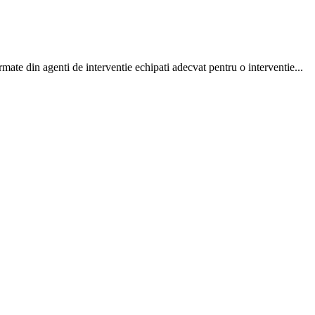
ate din agenti de interventie echipati adecvat pentru o interventie...
r lacus felis ac mauris. Pellentesque in urna....