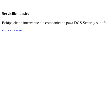
Serviciile noastre
Echipajele de interventie ale companiei de paza DGS Security sunt form
READ MORE
Camere Supraveghere
Integer congue, elit non semper laoreet sed lectus orci posuh nisl tempo