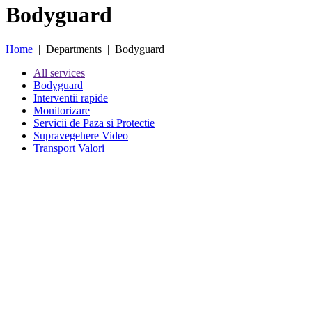
Bodyguard
Home
| Departments | Bodyguard
All services
Bodyguard
Interventii rapide
Monitorizare
Servicii de Paza si Protectie
Supravegehere Video
Transport Valori